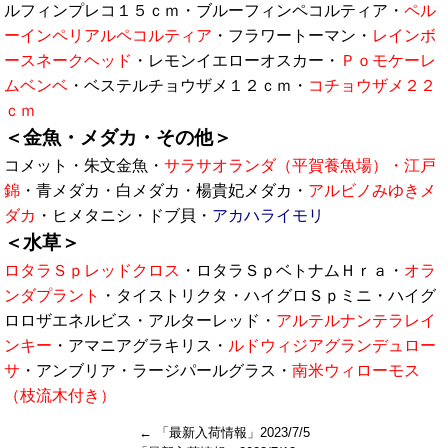
ルフィンプレコ１５ｃｍ・ブルーフィンペコルティア・
ペル
ーインペリアルペコルティア
・フラワートーマン・
レインボ
ースネークヘッド
・レモンイエローオスカー・
Ｐｏモケーレ
ムベンベ
・ベステルチョウザメ１２ｃｍ・
コチョウザメ２２
ｃｍ
＜金魚・メダカ・その他＞
コメット・朱文金魚・
サラサオランダ（平賀養魚場）・江戸
錦
・青メダカ・白メダカ・楊貴妃メダカ・
アルビノみゆきメ
ダカ
・ヒメタニシ・ドブ貝・
アカハライモリ
＜水草＞
ロタラＳｐレッドクロス
・ロタラＳｐベトナムＨｒａ・
オラ
ンダプラント
・タイストリクタ・ハイグロＳｐミニ・ハイグ
ロロザエネルビス・アルターレッド・
アルテルナンテラレイ
ンキー
・アマニアグラキリス・
ルドウィジアグランデュロー
サ
・アンブリア・ラージパールグラス・
南米ウィローモス
（枝流木付き）
←
「最新入荷情報」2023/7/5