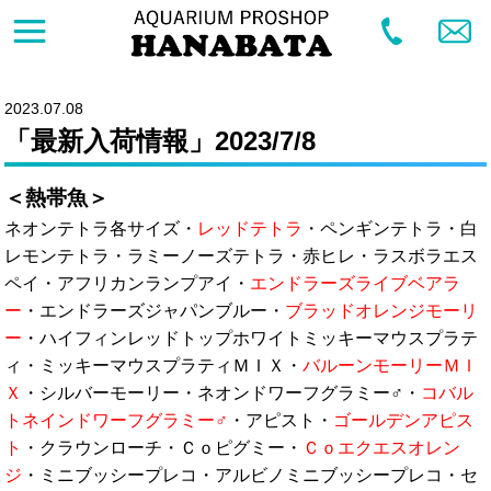
2023.07.08
「最新入荷情報」2023/7/8
＜熱帯魚＞
ネオンテトラ各サイズ・
レッドテトラ
・ペンギンテトラ・白
レモンテトラ・ラミーノーズテトラ・赤ヒレ・ラスボラエス
ペイ・アフリカンランプアイ・
エンドラーズライブベアラ
ー
・エンドラーズジャパンブルー・
ブラッドオレンジモーリ
ー
・ハイフィンレッドトップホワイトミッキーマウスプラテ
ィ・ミッキーマウスプラティＭＩＸ・
バルーンモーリーＭＩ
Ｘ
・シルバーモーリー・ネオンドワーフグラミー♂・
コバル
トネインドワーフグラミー♂
・アピスト・
ゴールデンアピス
ト
・クラウンローチ・Ｃｏピグミー・
Ｃｏエクエスオレン
ジ
・ミニブッシープレコ・アルビノミニブッシープレコ・セ