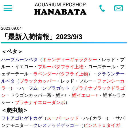
2023.09.04
「最新入荷情報」2023/9/3
＜ベタ＞
ハーフムーンベタ
（
キャンディーギャラクシー
・レッド・ブ
ルー・イエロー・
ブルーバタフライ上物
・ローズテール・フ
ェザーテール・
ラベンダーバタフライ上物
）・
クラウンテー
ルベタ
（
ブラックカッパー
・レッド・ブルー・
ファンシーカ
ラー
）・
ハーフムーンプラガット
（
プラチナブラックドラゴ
ン
・ドラゴンカッパー系・鯉♂♀・
鯉イエロー♀
・鯉ギャラク
シー・
プラチナイエローダンボ
）
＜爬虫類＞
フトアゴヒゲトカゲ
（
スーパーレッド
・ハイカラー）・サバ
ンナモニター・
クレステッドゲッコー
（
ピンストｘタイガ