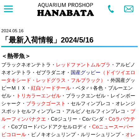
2024.05.16
「最新入荷情報」2024/5/16
＜熱帯魚＞
ブラックネオンテトラ・
レッドファントムルブラ
・アルビノ
ネオンテトラ・ゼブラダニオ・
国産グッピー
（ドイツイエロ
ータキシード・レッドグラス・フルブラック）
・外国産グッ
ピーＭＩＸ・
紅白ソードテール
・ベタ♂♀各色・ブルーエン
ゼル・
トリカラーエンゼル
・ブラックエンゼル・レインボー
シャーク・
ブラックゴースト
・セルフィンプレコ・オレンジ
スポットセルフィンプレコ・アルビノセルフィンプレコ・
ブ
ルーフィンパナクエ
・Coジュリー・Coパンダ・
Coラバウテ
ィ
・Coブロードバンドアクセルロディ・
Coニュースーパー
ビコロール
・ピノキオシュリンプ・ルリーシュリンプ・
オレ