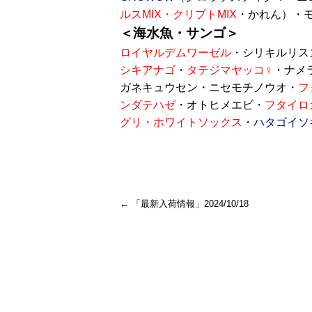
ルスMIX・クリプトMIX
・かれん）・
＜海水魚・サンゴ＞
ロイヤルデムワーゼル
・シリキルリス
シキアナゴ
・
タテジマヤッコ♀
・ナメ
ガネキュウセン・ニセモチノウオ・
フ
ンダテハゼ
・オトヒメエビ・
フタイロ
グリ・ホワイトソックス
・
ハタゴイソ
←
「最新入荷情報」2024/10/18