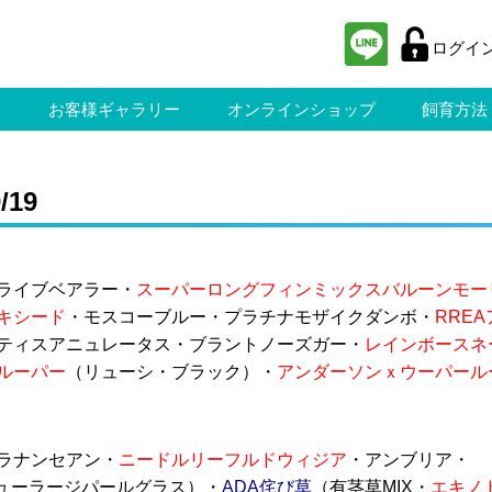
ログイ
ス
お客様ギャラリー
オンラインショップ
飼育方法
19
ライブベアラー・
スーパーロングフィンミックスバルーンモー
キシード
・モスコーブルー・プラチナモザイクダンボ・
RREA
ティスアニュレータス・ブラントノーズガー・
レインボースネ
ルーパー
（リューシ・ブラック）・
アンダーソンｘウーパール
ラナンセアン・
ニードルリーフルドウィジア
・アンブリア・
ューラージパールグラス）・
ADA侘び草
（有茎草MIX・
エキノ