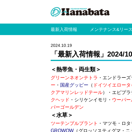
最新入荷情報
メンテナンス&リー
2024.10.19
「最新入荷情報」2024/10/
＜熱帯魚・両生類＞
グリーンネオンテトラ
・エンドラーズ
ー
・
国産グッピー
（
ドイツイエロータ
クアマリンレッドテール
）・エピプラ
クヘッド
・シリケンイモリ・
ウーパー
パーゴールデン
＜水草＞
ツーテンプルプラント
・マツモ・ロタ
GROWOW
（グロッソスティグマ・ニ