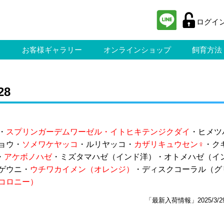
ログイ
ス
お客様ギャラリー
オンラインショップ
飼育方法
28
・
スプリンガーデムワーゼル・イトヒキテンジクダイ
・ヒメツ
ョウ・
ソメワケヤッコ
・ルリヤッコ・
カザリキュウセン♀
・ク
・
アケボノハゼ
・ミズタマハゼ（インド洋）・オトメハゼ（イ
ゲウニ・
ウチワカイメン（オレンジ）
・ディスクコーラル（グ
コロニー）
「最新入荷情報」2025/3/2