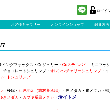
ログイ
ス
お客様ギャラリー
オンラインショップ
飼育方法
/7
ライングフォックス・Coジュリー・
Coステルバイ
・ミニブッ
・チョコレートシュリンプ・
オレンジチェリーシュリンプ
・イ
ワイトシュリンプ
ル
・桜錦・
江戸地金（志村養魚場）
・黒メダカ・青メダカ・楊
活イトメ
ゆきメダカ
・
カブキ系黒メダカ
・