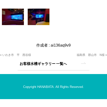
作成者 :
ai136aq9v9
« いわき市 平 西谷様
福島県 郡山市 N様 »
お客様水槽ギャラリー 一覧へ
Copyright HANABATA. All Rights Reserved.