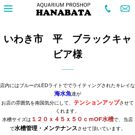
いわき市 平 ブラックキャ
ビア様
店内にはブルーのLEDライトででライティングされたキレイな
海水魚
達が
テンションアップ
お店の雰囲気を南国気分にして、
させて
くれます。
１２０ｘ４５ｘ５０ｃｍOF水槽
水槽サイズは
で、当店
水槽管理・メンテナンス
で
させて頂いています。