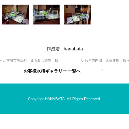
作成者 :
hanabata
« 北茨城市平潟町 まるみつ旅館 様
いわき市内郷 遠藤運輸 様 »
お客様水槽ギャラリー 一覧へ
Copyright HANABATA. All Rights Reserved.