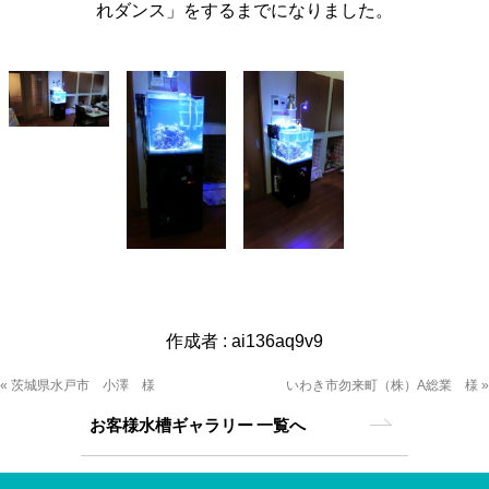
れダンス」をするまでになりました。
作成者 :
ai136aq9v9
« 茨城県水戸市 小澤 様
いわき市勿来町（株）A総業 様 »
お客様水槽ギャラリー 一覧へ