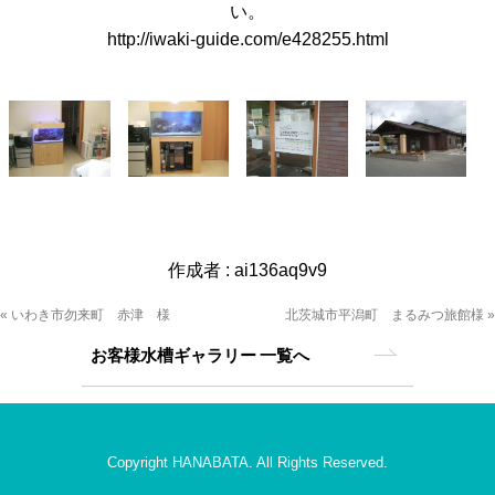
い。
http://iwaki-guide.com/e428255.html
作成者 :
ai136aq9v9
« いわき市勿来町 赤津 様
北茨城市平潟町 まるみつ旅館様 »
お客様水槽ギャラリー 一覧へ
Copyright HANABATA. All Rights Reserved.