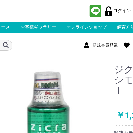
ログイン
リース
お客様ギャラリー
オンラインショップ
飼育方
新規会員登録
ジ
シ
ｌ
￥1,
関連カテ