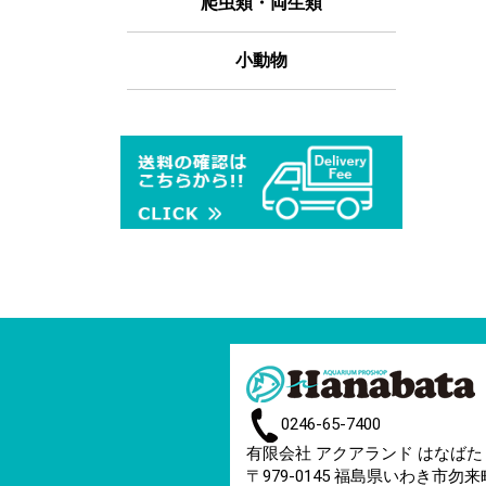
爬虫類・両生類
小動物
0246-65-7400
有限会社 アクアランド はなばた
〒979-0145 福島県いわき市勿