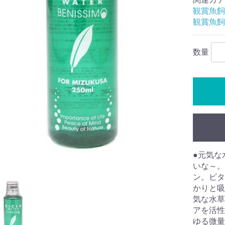
観賞魚飼
観賞魚飼
数量
●元気な
いな～。
ン。ビタ
かりと吸
気な水草
アを活性
ゆる微量