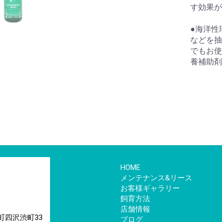
す効果が
●海洋性
などを抽
でもお使
養補助剤
HOME
メンテナンス&リース
お客様ギャラリー
飼育方法
店舗情報
来町四沢渋町33
ブログ