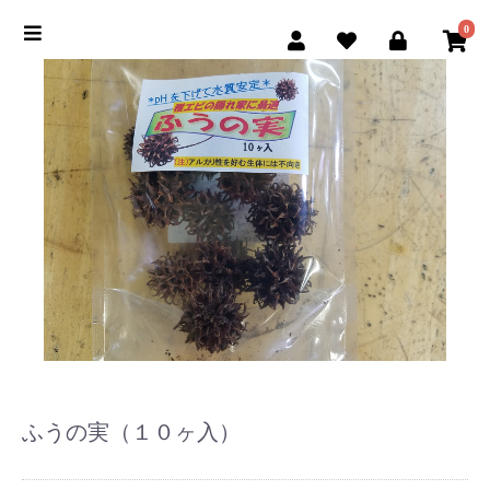
0
ふうの実（１０ヶ入）