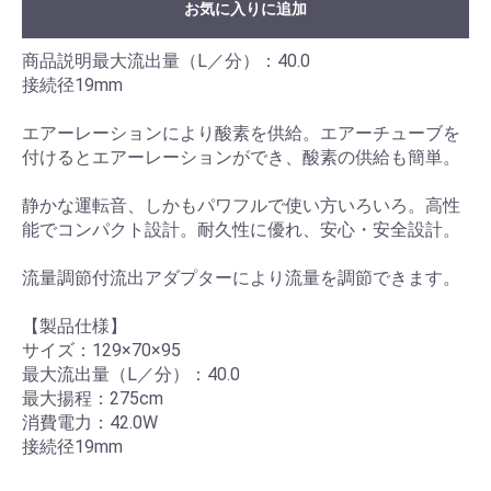
お気に入りに追加
商品説明最大流出量（L／分）：40.0
接続径19mm
エアーレーションにより酸素を供給。エアーチューブを
付けるとエアーレーションができ、酸素の供給も簡単。
静かな運転音、しかもパワフルで使い方いろいろ。高性
能でコンパクト設計。耐久性に優れ、安心・安全設計。
流量調節付流出アダプターにより流量を調節できます。
【製品仕様】
サイズ：129×70×95
最大流出量（L／分）：40.0
最大揚程：275cm
消費電力：42.0W
接続径19mm