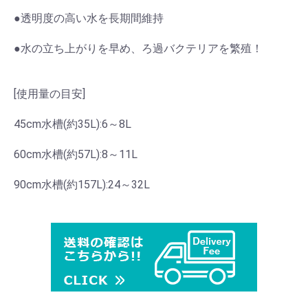
●透明度の高い水を長期間維持
●水の立ち上がりを早め、ろ過バクテリアを繁殖！
[使用量の目安]
45cm水槽(約35L):6～8L
60cm水槽(約57L):8～11L
90cm水槽(約157L):24～32L