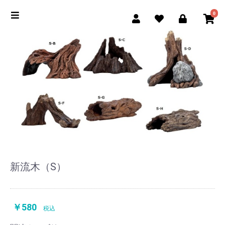
0
新流木（S）
￥580
税込