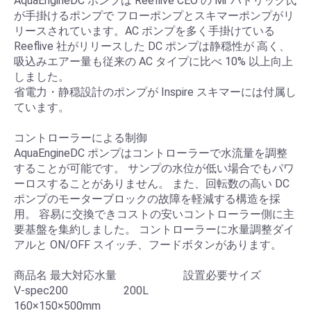
AquaEngineDC ポンプは Reeflive CEO の Mr パトリック氏
が手掛けるポンプで フローポンプとスキマーポンプがリ
リースされています。AC ポンプを多く手掛けている
Reeflive 社がリリースした DC ポンプは静穏性が 高く、
吸込みエアー量も従来の AC タイプに比べ 10% 以上向上
しました。
省電力・静穏設計のポンプが Inspire スキマーには付属し
ています。
コントローラーによる制御
AquaEngineDC ポンプはコントローラーで水流量を調整
することが可能です。 サンプの水位が低い場合でもパワ
ーロスすることがありません。 また、回転数の高い DC
ポンプのモーターブロックの故障を軽減する構造を採
用。 容易に交換できコストの安いコントローラー側に主
要基盤を集約しました。 コントローラーに水量調整ダイ
アルと ON/OFF スイッチ、フードボタンがあります。
商品名 最大対応水量 設置必要サイズ
V-spec200 200L
160×150×500mm