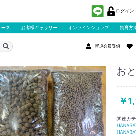
ログイン
リース
お客様ギャラリー
オンラインショップ
飼育方
新規会員登録
お
￥1,
関連カテ
HANA
HANA