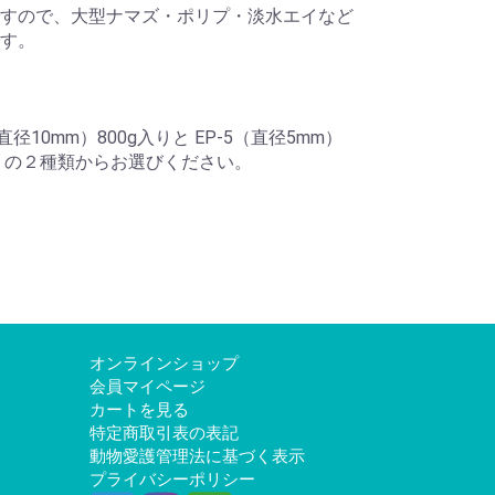
すので、大型ナマズ・ポリプ・淡水エイなど
す。
（直径10mm）800g入りと EP-5（直径5mm）
入りの２種類からお選びください。
オンラインショップ
会員マイページ
カートを見る
特定商取引表の表記
動物愛護管理法に基づく表示
プライバシーポリシー