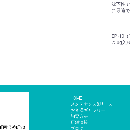
沈下性で
に最適で
EP-10
750g
HOME
メンテナンス&リース
お客様ギャラリー
飼育方法
店舗情報
来町四沢渋町33
ブログ