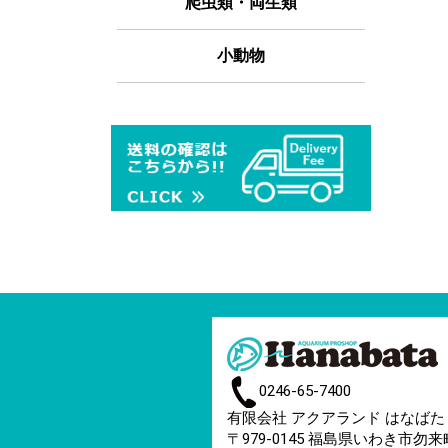
爬虫類・両生類
小動物
0246-65-7400
有限会社 アクアランド はなばた
〒979-0145 福島県いわき市勿