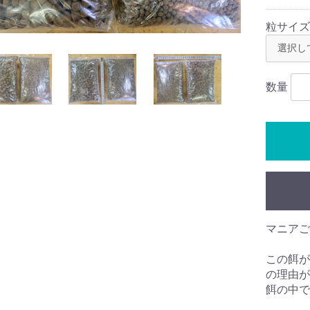
粒サイズ
数量
マニアご
この餌が
の理由が
餌の中で