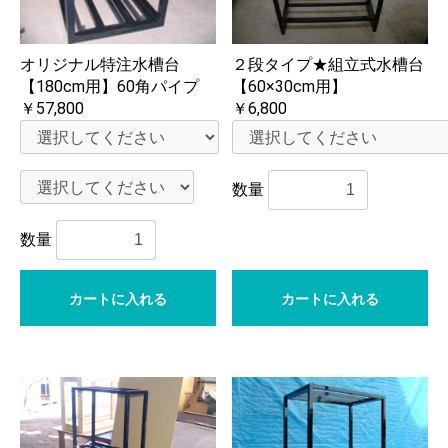
オリジナル特注水槽台
２段タイプ★組立式水槽台
【180cm用】60角パイプ
【60×30cm用】
￥57,800
￥6,800
数量
数量
カートに入れる
カートに入れる