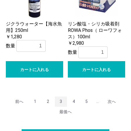
ジクラウォーター【海水魚
リン酸塩・シリカ吸着剤
用】250ml
ROWA Phos（ ローワフォ
￥1,280
ス）100ml
￥2,980
数量
数量
カートに入れる
カートに入れる
前へ
1
2
3
4
5
...
次へ
最後へ